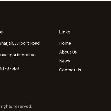
ce
Links
Sharjah, Airport Road
Home
About Us
uaesportsforall.ae
News
581767566
Contact Us
 rights reserved.